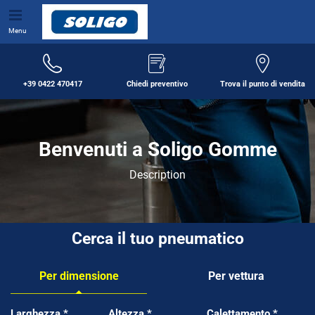
Menu
+39 0422 470417
Chiedi preventivo
Trova il punto di vendita
Benvenuti a Soligo Gomme
Description
Cerca il tuo pneumatico
Per dimensione
Per vettura
Tab updated: Per dimensione
Larghezza
*
Altezza
*
Calettamento
*